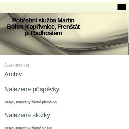
Pohřební služba Martin
Böhm Kopřivnice, Frenštát
p. Radhoštěm
Úvod
»
2024
»
08
Archiv
Nalezené příspěvky
Nebyly nalezeny žádné příspěvky
Nalezené složky
Nebyly nalezeny žádné složky