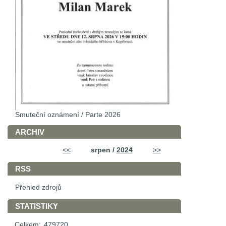
Smuteční oznámení / Parte 2026
ARCHIV
<<
srpen /
2024
>>
RSS
Přehled zdrojů
STATISTIKY
Celkem:
479720