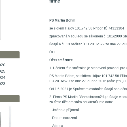
firmě
PS Martin Böhm
se sídlem Hájov 101,742 58 Příbor, IČ:74313304
zpracovaná v souladu se zákonem č. 101/2000 Sb
údajů a čl. 13 nařízení EU 2016/679 ze dne 27. d
Čl. I.
Účel směrnice
026
1. Účelem této směrnice je stanovení pravidel pro 
025
PS Martin Böhm, se sídlem Hájov 101,742 58 Příbo
024
EU 2016/679 ze dne 27. dubna 2016 (dále jen „GD
023
Od 1.5.2021 je Správcem osobních údajů společn
2. Firma PS Martin Böhm shromažďuje údaje v soula
za tímto účelem sbírá od klientů tato data:
– Jméno a příjmení
– Datum narození
– Adresa