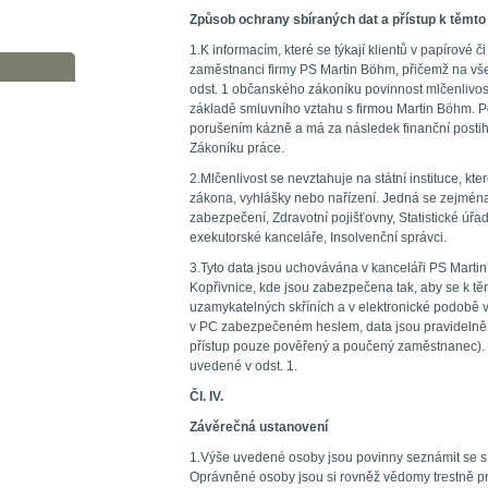
Způsob ochrany sbíraných dat a přístup k těmt
1.K informacím, které se týkají klientů v papírové 
zaměstnanci firmy PS Martin Böhm, přičemž na vš
odst. 1 občanského zákoníku povinnost mlčenlivos
základě smluvního vztahu s firmou Martin Böhm. P
porušením kázně a má za následek finanční postih
Zákoníku práce.
2.Mlčenlivost se nevztahuje na státní instituce, kte
zákona, vyhlášky nebo nařízení. Jedná se zejména
zabezpečení, Zdravotní pojišťovny, Statistické úřad
exekutorské kanceláře, Insolvenční správci.
3.Tyto data jsou uchovávána v kanceláři PS Marti
Kopřivnice, kde jsou zabezpečena tak, aby se k tě
uzamykatelných skříních a v elektronické podobě
v PC zabezpečeném heslem, data jsou pravideln
přístup pouze pověřený a poučený zaměstnanec).
uvedené v odst. 1.
Čl. IV.
Závěrečná ustanovení
1.Výše uvedené osoby jsou povinny seznámit se s t
Oprávněné osoby jsou si rovněž vědomy trestně prá