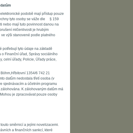
o datům
či elektronické podobě mají přístup pouze
echny tyto osoby se váže dle § 159
ti nebo mají tuto povinnost danou na
orušení mlčenlivosti je hrubým
 ve výši stanovené podle platného
ré potřebují tyto údaje na základě
 o Finanční úřad, Správy sociálního
y, celní úřady, Policie, Úřady práce,
n Böhm,Hřbitovní 1354/6 742 21
mto datům nedostala třetí osoba (v
 ve sjednávacím a účetním programu
ě zálohována. K zálohovaným datům má
 Mohou je zpracovávat pouze osoby
outo směrnicí a jejími novelizacemi.
vních a finančních sankcí, které