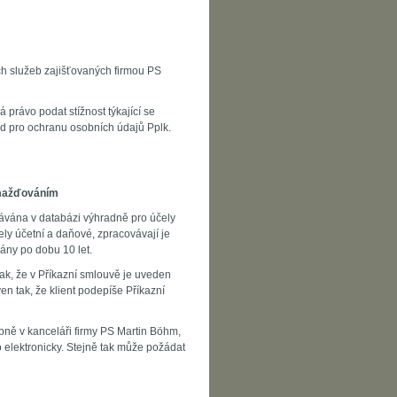
ích služeb zajišťovaných firmou PS
 právo podat stížnost týkající se
d pro ochranu osobních údajů Pplk.
romažďováním
ovávána v databázi výhradně pro účely
ely účetní a daňové, zpracovávají je
ány po dobu 10 let.
tak, že v Příkazní smlouvě je uveden
n tak, že klient podepíše Příkazní
ně v kanceláři firmy PS Martin Böhm,
elektronicky. Stejně tak může požádat