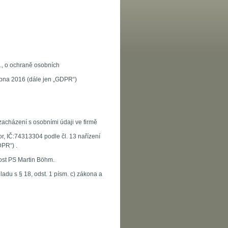
., o ochraně osobních
ubna 2016 (dále jen „GDPR“)
zacházení s osobními údaji ve firmě
r, IČ:74313304 podle čl. 13 nařízení
PR“) .
ost PS Martin Böhm.
du s § 18, odst. 1 písm. c) zákona a