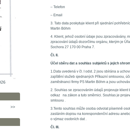
– Telefon
– Email
3. Tato data poskytuje klient při sjednání pohřebn
Martin Böhm
4. Klient, jehož osobní údaje jsou zpracovávány, má
zpracování údajů dozorčímu orgánu, kterým je Úřa
Sochora 27 170 00 Praha 7.
Čl. II.
Účel sběru dat a souhlas subjektů s jejich sh
1.Data uvedená v čl. I odst. 2 jsou sbírána a uch
zajištění služeb sjednaných Příkazní smlouvou, úč
zaměstnanci firmy PS Martin Böhm a jsou uchováv
026
2. Souhlas se zpracováním údajů projevuje klient 
odkaz na zákon a tuto směrnici. Souhlas je projeve
smlouvu .
>>
3.Tento souhlas může osoba odvolat písemně osob
zasláním dopisu na korespondenční adresu anebo 
o výmaz osobních dat .
Čl. III.