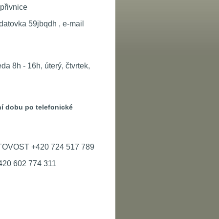
přivnice
atovka 59jbqdh , e-mail
a 8h - 16h, úterý, čtvrtek,
í dobu po telefonické
OTOVOST +420 724 517 789
+420 602 774 311