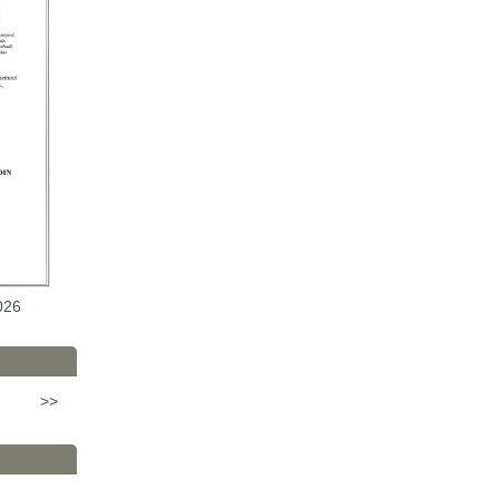
026
>>