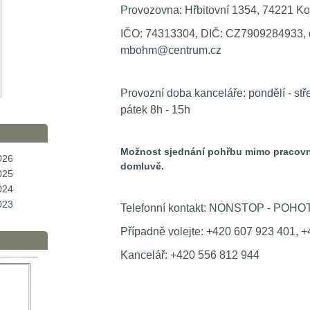
Provozovna: Hřbitovní 1354, 74221 Ko
IČO: 74313304, DIČ: CZ7909284933, d
mbohm@centrum.cz
Provozní doba kanceláře: pondělí - střed
pátek 8h - 15h
Možnost sjednání pohřbu mimo pracovn
026
domluvě.
025
024
023
Telefonní kontakt: NONSTOP - POH
Případně volejte: +420 607 923 401, 
Kancelář: +420 556 812 944