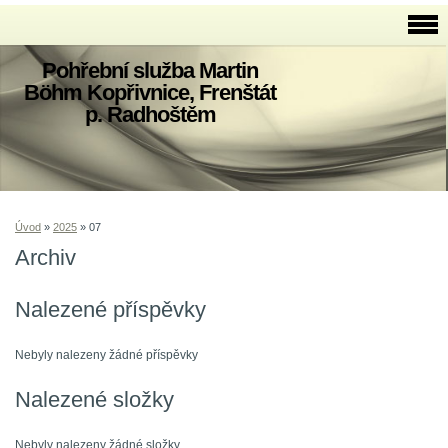
Pohřební služba Martin
Böhm Kopřivnice, Frenštát
p. Radhoštěm
Úvod
»
2025
»
07
Archiv
Nalezené příspěvky
Nebyly nalezeny žádné příspěvky
Nalezené složky
Nebyly nalezeny žádné složky