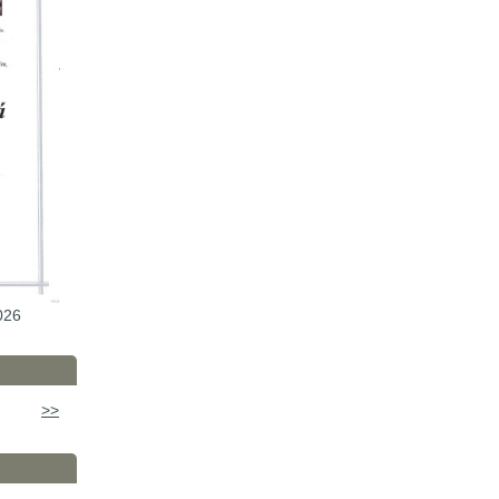
026
>>