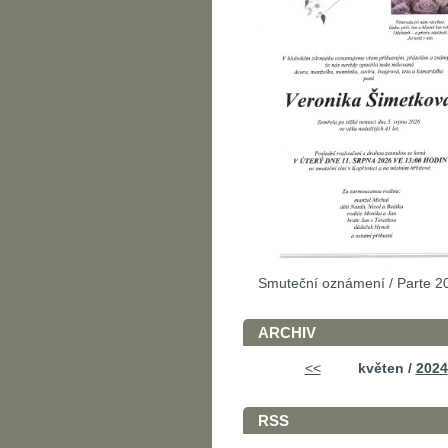
Smuteční oznámení / Parte 2
ARCHIV
<<
květen /
2024
RSS