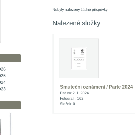
Nebyly nalezeny žádné příspěvky
Nalezené složky
026
025
024
Smuteční oznámení / Parte 2024
023
Datum:
2. 1. 2024
Fotografií:
162
Složek:
0