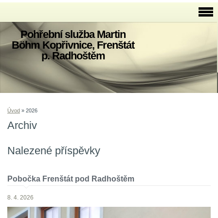
Pohřební služba Martin
Böhm Kopřivnice, Frenštát
p. Radhoštěm
Úvod
»
2026
Archiv
Nalezené příspěvky
Pobočka Frenštát pod Radhoštěm
8. 4. 2026