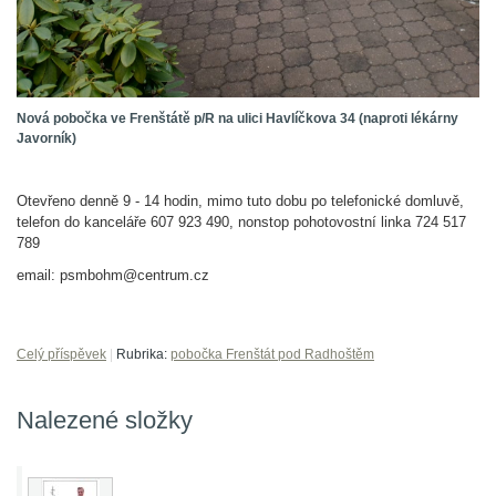
Nová pobočka ve Frenštátě p/R na ulici Havlíčkova 34 (naproti lékárny
Javorník)
Otevřeno denně 9 - 14 hodin, mimo tuto dobu po telefonické domluvě,
telefon do kanceláře 607 923 490, nonstop pohotovostní linka 724 517
789
email: psmbohm@centrum.cz
Celý příspěvek
|
Rubrika:
pobočka Frenštát pod Radhoštěm
Nalezené složky