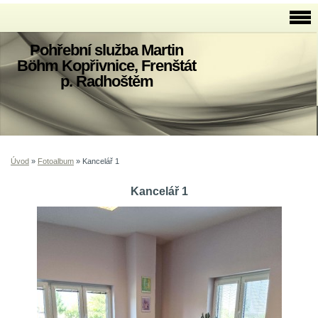
Pohřební služba Martin
Böhm Kopřivnice, Frenštát
p. Radhoštěm
Úvod
»
Fotoalbum
»
Kancelář 1
Kancelář 1