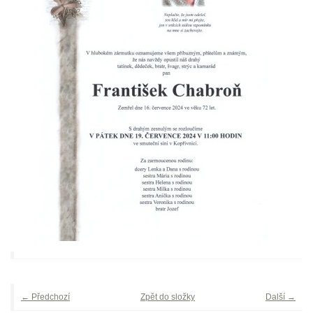
← Předchozí
Zpět do složky
Další →