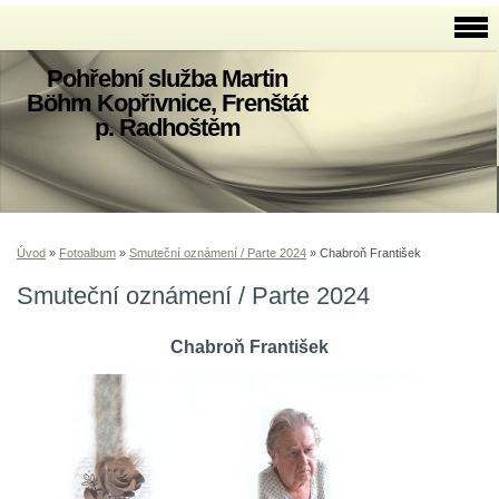
Pohřební služba Martin
Böhm Kopřivnice, Frenštát
p. Radhoštěm
Úvod
»
Fotoalbum
»
Smuteční oznámení / Parte 2024
»
Chabroň František
Smuteční oznámení / Parte 2024
Chabroň František