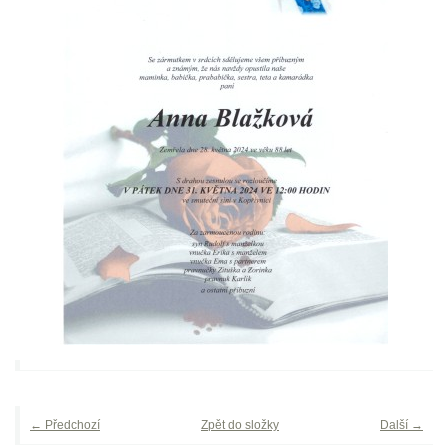
← Předchozí
Zpět do složky
Další →