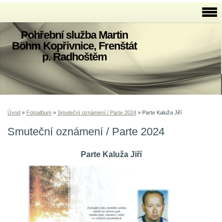
Pohřební služba Martin
Böhm Kopřivnice, Frenštát
p. Radhoštěm
Úvod
»
Fotoalbum
»
Smuteční oznámení / Parte 2024
»
Parte Kaluža Jiří
Smuteční oznámení / Parte 2024
Parte Kaluža Jiří