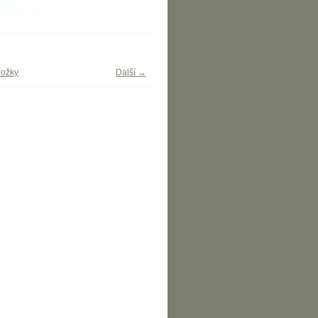
ložky
Další →