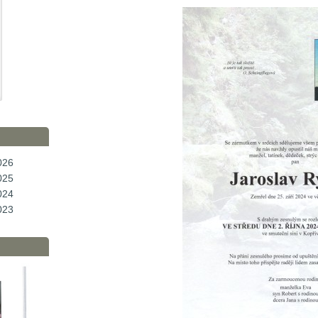
026
025
024
023