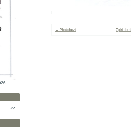
← Předchozí
Zpět do s
026
>>