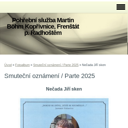
Pohřební služba Martin
Böhm Kopřivnice, Frenštát
p. Radhoštěm
Úvod
»
Fotoalbum
»
Smuteční oznámení / Parte 2025
»
Nečada Jiří sken
Smuteční oznámení / Parte 2025
Nečada Jiří sken