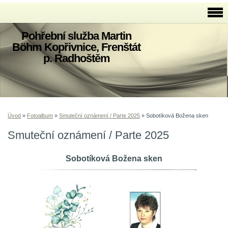
Pohřební služba Martin
Böhm Kopřivnice, Frenštát
p. Radhoštěm
Úvod
»
Fotoalbum
»
Smuteční oznámení / Parte 2025
»
Sobotíková Božena sken
Smuteční oznámení / Parte 2025
Sobotíková Božena sken