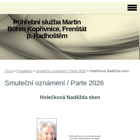
Pohřební služba Martin
Böhm Kopřivnice, Frenštát
p. Radhoštěm
Úvod
»
Fotoalbum
»
Smuteční oznámení / Parte 2026
»
Holečková Naděžda sken
Smuteční oznámení / Parte 2026
Holečková Naděžda sken