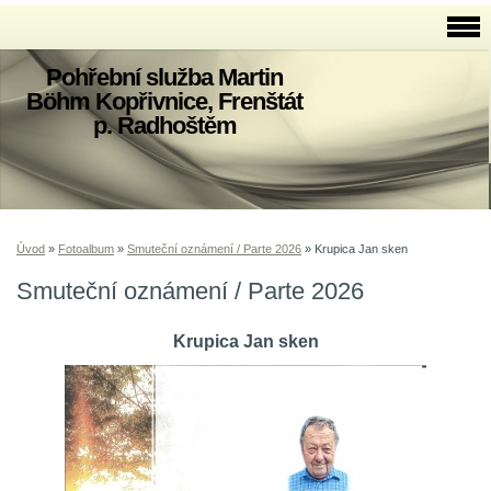
Pohřební služba Martin
Böhm Kopřivnice, Frenštát
p. Radhoštěm
Úvod
»
Fotoalbum
»
Smuteční oznámení / Parte 2026
»
Krupica Jan sken
Smuteční oznámení / Parte 2026
Krupica Jan sken