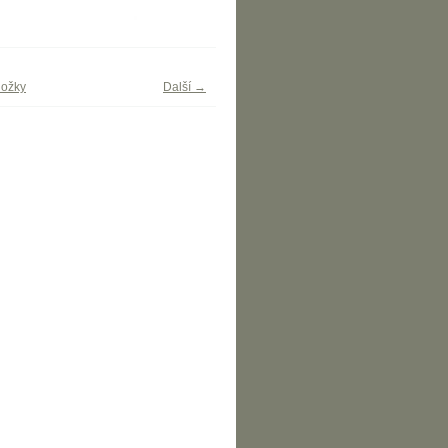
ložky
Další →