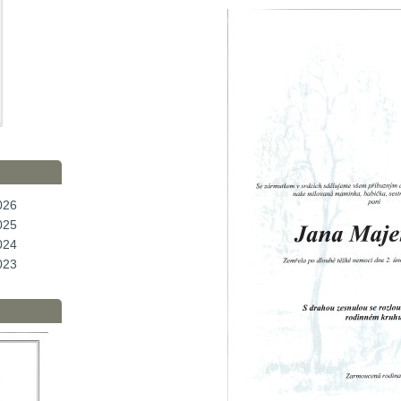
026
025
024
023