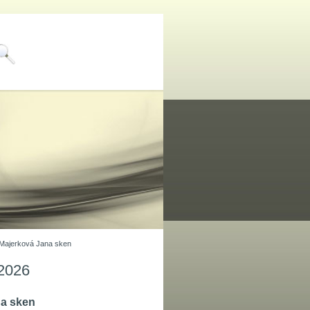
Majerková Jana sken
 2026
na sken