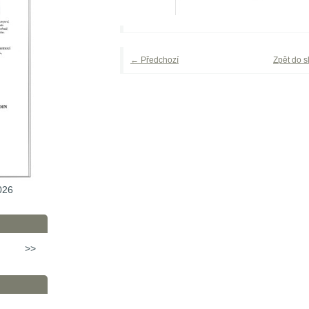
← Předchozí
Zpět do s
026
>>