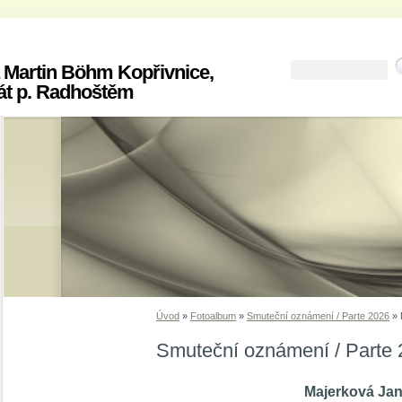
 Martin Böhm Kopřivnice,
át p. Radhoštěm
Úvod
»
Fotoalbum
»
Smuteční oznámení / Parte 2026
»
Smuteční oznámení / Parte
Majerková Ja