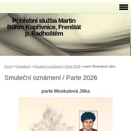
Pohřební služba Martin
Böhm Kopřivnice, Frenštát
p. Radhoštěm
Úvod
»
Fotoalbum
»
Smuteční oznámení / Parte 2026
»
parte Moskalová Jitka
Smuteční oznámení / Parte 2026
parte Moskalová Jitka