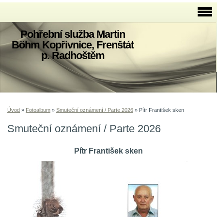
Pohřební služba Martin
Böhm Kopřivnice, Frenštát
p. Radhoštěm
Úvod
»
Fotoalbum
»
Smuteční oznámení / Parte 2026
»
Pítr František sken
Smuteční oznámení / Parte 2026
Pítr František sken