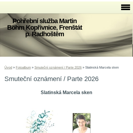
Pohřební služba Martin
Böhm Kopřivnice, Frenštát
p. Radhoštěm
Úvod
»
Fotoalbum
»
Smuteční oznámení / Parte 2026
»
Slatinská Marcela sken
Smuteční oznámení / Parte 2026
Slatinská Marcela sken