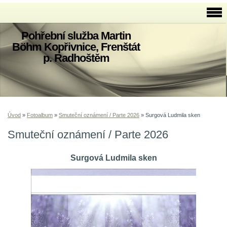
Pohřební služba Martin
Böhm Kopřivnice, Frenštát
p. Radhoštěm
Úvod
»
Fotoalbum
»
Smuteční oznámení / Parte 2026
»
Surgová Ludmila sken
Smuteční oznámení / Parte 2026
Surgová Ludmila sken