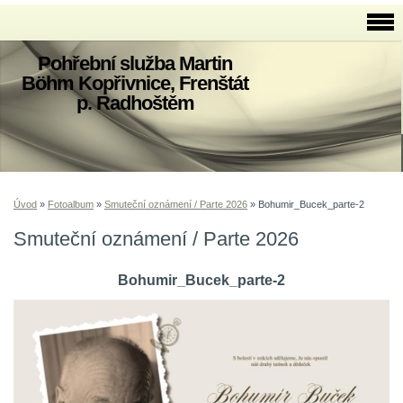
Pohřební služba Martin
Böhm Kopřivnice, Frenštát
p. Radhoštěm
Úvod
»
Fotoalbum
»
Smuteční oznámení / Parte 2026
»
Bohumir_Bucek_parte-2
Smuteční oznámení / Parte 2026
Bohumir_Bucek_parte-2