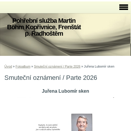
Pohřební služba Martin
Böhm Kopřivnice, Frenštát
p. Radhoštěm
Úvod
»
Fotoalbum
»
Smuteční oznámení / Parte 2026
»
Juřena Lubomír sken
Smuteční oznámení / Parte 2026
Juřena Lubomír sken