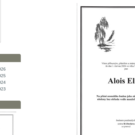
026
025
024
023