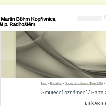
 Martin Böhm Kopřivnice,
át p. Radhoštěm
Úvod
»
Fotoalbum
»
Smuteční oznámení / Parte 2026
»
Smuteční oznámení / Parte
Elšík Alois