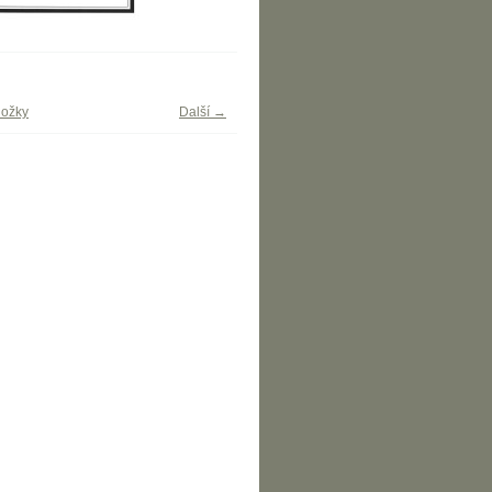
ložky
Další →