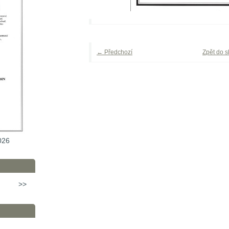
← Předchozí
Zpět do s
026
>>