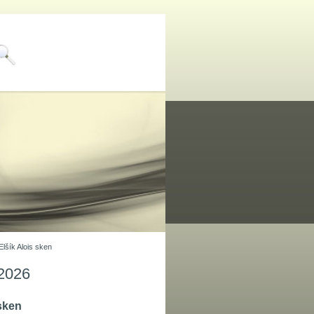
Elšík Alois sken
 2026
 sken